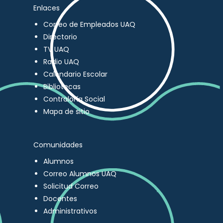
Enlaces
Correo de Empleados UAQ
Directorio
TV UAQ
Radio UAQ
Calendario Escolar
Bibliotecas
Contraloría Social
Mapa de sitio
Comunidades
Alumnos
Correo Alumnos UAQ
Solicitud Correo
Docentes
Administrativos