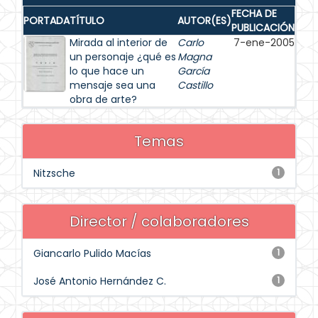
FECHA DE
PORTADA
TÍTULO
AUTOR(ES)
PUBLICACIÓN
Mirada al interior de
Carlo
7-ene-2005
un personaje ¿qué es
Magna
lo que hace un
García
mensaje sea una
Castillo
obra de arte?
Temas
Nitzsche
1
Director / colaboradores
Giancarlo Pulido Macías
1
José Antonio Hernández C.
1