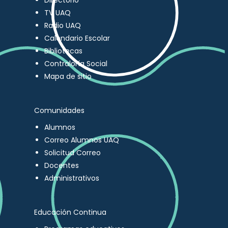
Directorio
TV UAQ
Radio UAQ
Calendario Escolar
Bibliotecas
Contraloría Social
Mapa de sitio
Comunidades
Alumnos
Correo Alumnos UAQ
Solicitud Correo
Docentes
Administrativos
Educación Continua