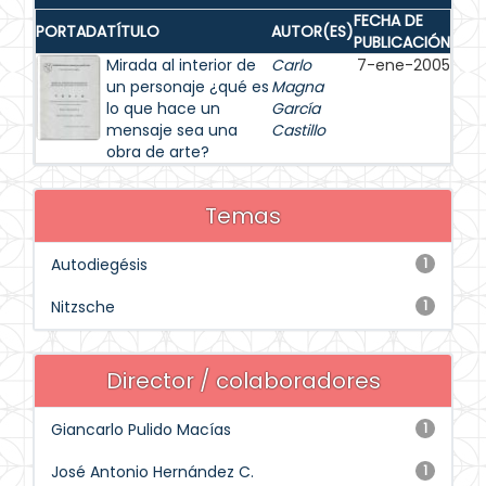
FECHA DE
PORTADA
TÍTULO
AUTOR(ES)
PUBLICACIÓN
Mirada al interior de
Carlo
7-ene-2005
un personaje ¿qué es
Magna
lo que hace un
García
mensaje sea una
Castillo
obra de arte?
Temas
Autodiegésis
1
Nitzsche
1
Director / colaboradores
Giancarlo Pulido Macías
1
José Antonio Hernández C.
1