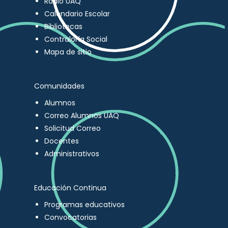
Radio UAQ
Calendario Escolar
Bibliotecas
Contraloría Social
Mapa de sitio
Comunidades
Alumnos
Correo Alumnos UAQ
Solicitud Correo
Docentes
Administrativos
Educación Continua
Programas educativos
Convocatorias