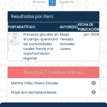
Anterior
1
Siguiente
Resultados por ítem:
FECHA DE
PORTADA
TÍTULO
AUTOR(ES)
PUBLICACIÓN
Procesos glocales en
Marja
jun-2009
el campo queretano :
Teresita
las comunidades
Gonzalez
rurales frente a la
Juarez
transformación
regional.
Director / colaboradores
Martha Otilia Olvera Estrada
1
Phylis Ann McFarland Morris
1