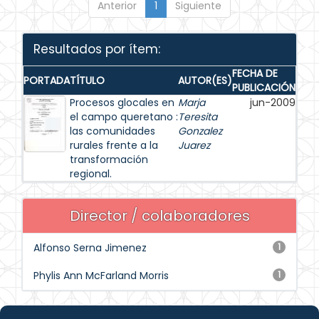
Anterior
1
Siguiente
Resultados por ítem:
FECHA DE
PORTADA
TÍTULO
AUTOR(ES)
PUBLICACIÓN
Procesos glocales en
Marja
jun-2009
el campo queretano :
Teresita
las comunidades
Gonzalez
rurales frente a la
Juarez
transformación
regional.
Director / colaboradores
Alfonso Serna Jimenez
1
Phylis Ann McFarland Morris
1