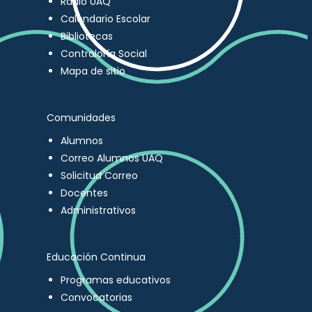
Radio UAQ
Calendario Escolar
Bibliotecas
Contraloría Social
Mapa de sitio
Comunidades
Alumnos
Correo Alumnos UAQ
Solicitud Correo
Docentes
Administrativos
Educación Continua
Programas educativos
Convocatorias