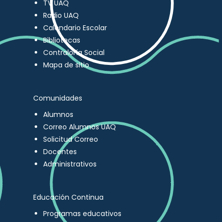
TV UAQ
Radio UAQ
Calendario Escolar
Bibliotecas
Contraloría Social
Mapa de sitio
Comunidades
Alumnos
Correo Alumnos UAQ
Solicitud Correo
Docentes
Administrativos
Educación Continua
Programas educativos