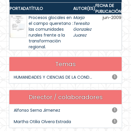
FECHA DE
PORTADA
TÍTULO
AUTOR(ES)
PUBLICACIÓN
Procesos glocales en
Marja
jun-2009
el campo queretano :
Teresita
las comunidades
Gonzalez
rurales frente a la
Juarez
transformación
regional.
Temas
HUMANIDADES Y CIENCIAS DE LA COND...
1
Director / colaboradores
Alfonso Serna Jimenez
1
Martha Otilia Olvera Estrada
1