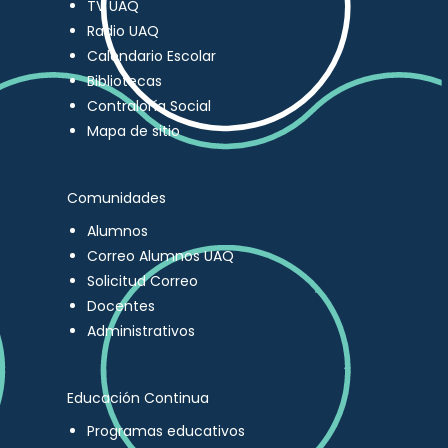
TV UAQ
Radio UAQ
Calendario Escolar
Bibliotecas
Contraloría Social
Mapa de sitio
Comunidades
Alumnos
Correo Alumnos UAQ
Solicitud Correo
Docentes
Administrativos
Educación Continua
Programas educativos