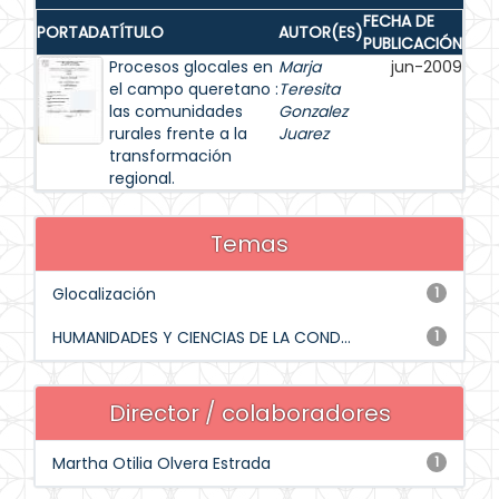
FECHA DE
PORTADA
TÍTULO
AUTOR(ES)
PUBLICACIÓN
Procesos glocales en
Marja
jun-2009
el campo queretano :
Teresita
las comunidades
Gonzalez
rurales frente a la
Juarez
transformación
regional.
Temas
Glocalización
1
HUMANIDADES Y CIENCIAS DE LA COND...
1
Director / colaboradores
Martha Otilia Olvera Estrada
1