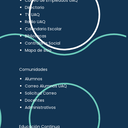
Correo de Empleados UAQ
Directorio
TV UAQ
Radio UAQ
Calendario Escolar
Bibliotecas
Contraloría Social
Mapa de sitio
Comunidades
Alumnos
Correo Alumnos UAQ
Solicitud Correo
Docentes
Administrativos
Educación Continua