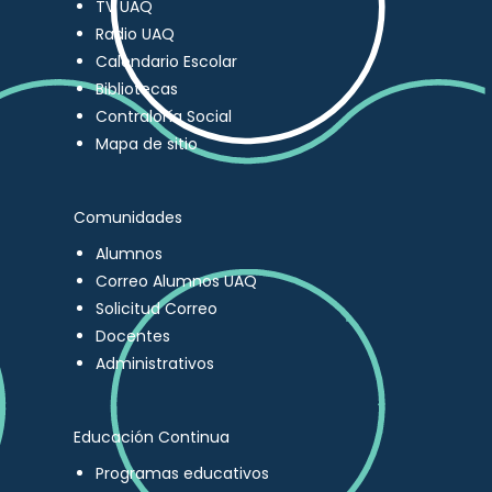
TV UAQ
Radio UAQ
Calendario Escolar
Bibliotecas
Contraloría Social
Mapa de sitio
Comunidades
Alumnos
Correo Alumnos UAQ
Solicitud Correo
Docentes
Administrativos
Educación Continua
Programas educativos