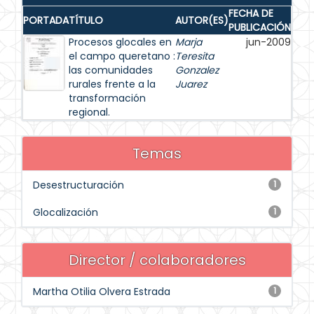
FECHA DE
PORTADA
TÍTULO
AUTOR(ES)
PUBLICACIÓN
Procesos glocales en
Marja
jun-2009
el campo queretano :
Teresita
las comunidades
Gonzalez
rurales frente a la
Juarez
transformación
regional.
Temas
Desestructuración
1
Glocalización
1
Director / colaboradores
Martha Otilia Olvera Estrada
1