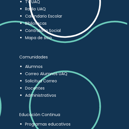
TV UAQ
Radio UAQ
Calendario Escolar
Bibliotecas
Contraloría Social
Mapa de sitio
Comunidades
Alumnos
Correo Alumnos UAQ
Solicitud Correo
Docentes
Administrativos
Educación Continua
Programas educativos