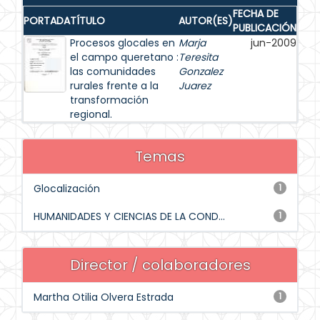
FECHA DE
PORTADA
TÍTULO
AUTOR(ES)
PUBLICACIÓN
Procesos glocales en
Marja
jun-2009
el campo queretano :
Teresita
las comunidades
Gonzalez
rurales frente a la
Juarez
transformación
regional.
Temas
Glocalización
1
HUMANIDADES Y CIENCIAS DE LA COND...
1
Director / colaboradores
Martha Otilia Olvera Estrada
1