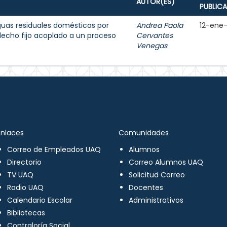
AUTOR(ES)
PUBLIC
uas residuales domésticas por
Andrea Paola
12-ene
lecho fijo acoplado a un proceso
Cervantes
Venegas
Enlaces
Comunidades
Correo de Empleados UAQ
Alumnos
Directorio
Correo Alumnos UAQ
TV UAQ
Solicitud Correo
Radio UAQ
Docentes
Calendario Escolar
Administrativos
Bibliotecas
Contraloría Social