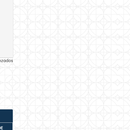
anzados
DE