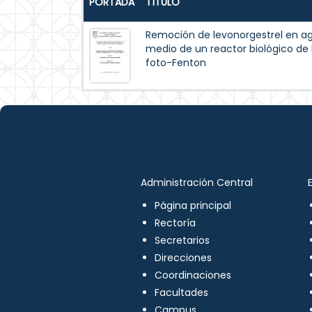
PORTADA
TÍTULO
Remoción de levonorgestrel en ag
medio de un reactor biológico de 
foto-Fenton
Administración Central
Página principal
Rectoría
Secretarios
Direcciones
Coordinaciones
Facultades
Campus