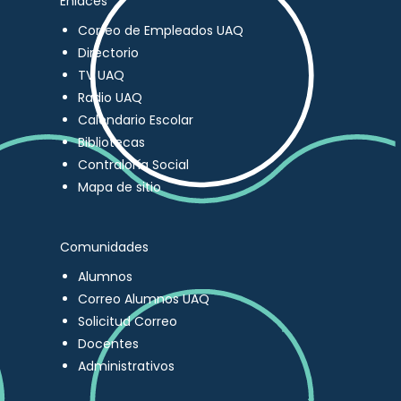
Enlaces
Correo de Empleados UAQ
Directorio
TV UAQ
Radio UAQ
Calendario Escolar
Bibliotecas
Contraloría Social
Mapa de sitio
Comunidades
Alumnos
Correo Alumnos UAQ
Solicitud Correo
Docentes
Administrativos