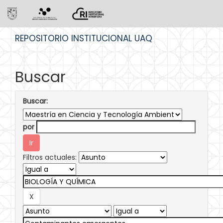
Skip
REPOSITORIO INSTITUCIONAL UAQ
navigation
Buscar
Buscar:
por
Filtros actuales: