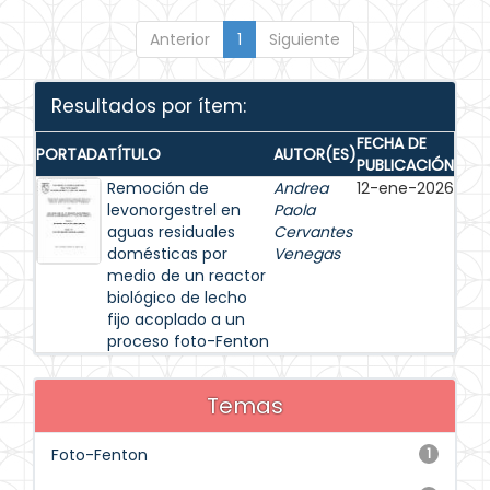
Anterior
1
Siguiente
Resultados por ítem:
FECHA DE
PORTADA
TÍTULO
AUTOR(ES)
PUBLICACIÓN
Remoción de
Andrea
12-ene-2026
levonorgestrel en
Paola
aguas residuales
Cervantes
domésticas por
Venegas
medio de un reactor
biológico de lecho
fijo acoplado a un
proceso foto-Fenton
Temas
Foto-Fenton
1