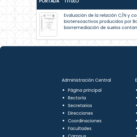
PORTADA
TÍTULO
Evaluación de la relación C/N y co
biotensoactivos producidos por Ba
biorremediación de suelos conta
Administración Central
Página principal
Rectoría
Secretarios
Direcciones
Coordinaciones
Facultades
Campus