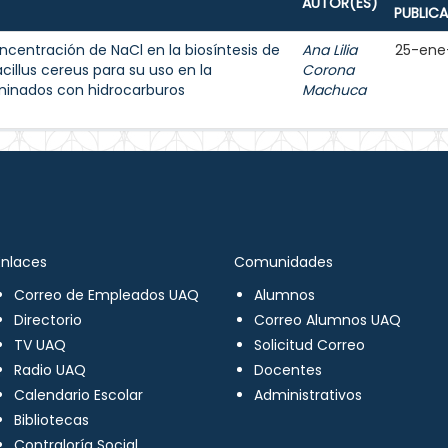
AUTOR(ES)
PUBLIC
ncentración de NaCl en la biosíntesis de
Ana Lilia
25-ene
cillus cereus para su uso en la
Corona
minados con hidrocarburos
Machuca
Enlaces
Comunidades
Correo de Empleados UAQ
Alumnos
Directorio
Correo Alumnos UAQ
TV UAQ
Solicitud Correo
Radio UAQ
Docentes
Calendario Escolar
Administrativos
Bibliotecas
Contraloría Social