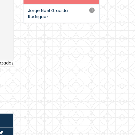
Jorge Noel Gracida
1
Rodriguez
anzados
DE