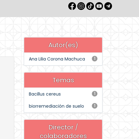
Autor(es)
Ana Lilia Corona Machuca
1
Temas
Bacillus cereus
1
biorremediación de suelo
1
Director /
colaboradores