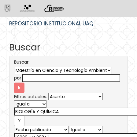
Skip
REPOSITORIO INSTITUCIONAL UAQ
navigation
Buscar
Buscar:
por
Filtros actuales: