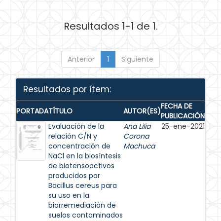
Resultados 1-1 de 1.
Anterior
1
Siguiente
Resultados por ítem:
FECHA DE
PORTADA
TÍTULO
AUTOR(ES)
PUBLICACIÓN
Evaluación de la
Ana Lilia
25-ene-2021
relación C/N y
Corona
concentración de
Machuca
NaCl en la biosíntesis
de biotensoactivos
producidos por
Bacillus cereus para
su uso en la
biorremediación de
suelos contaminados