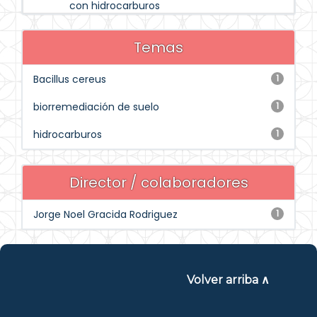
con hidrocarburos
Temas
Bacillus cereus
1
biorremediación de suelo
1
hidrocarburos
1
Director / colaboradores
Jorge Noel Gracida Rodriguez
1
Volver arriba ∧