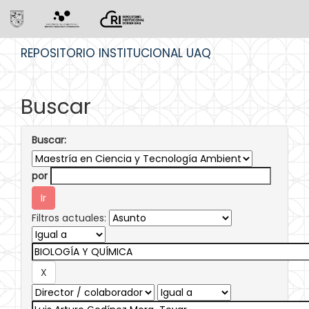
Skip
REPOSITORIO INSTITUCIONAL UAQ
navigation
Buscar
Buscar:
por
Filtros actuales: