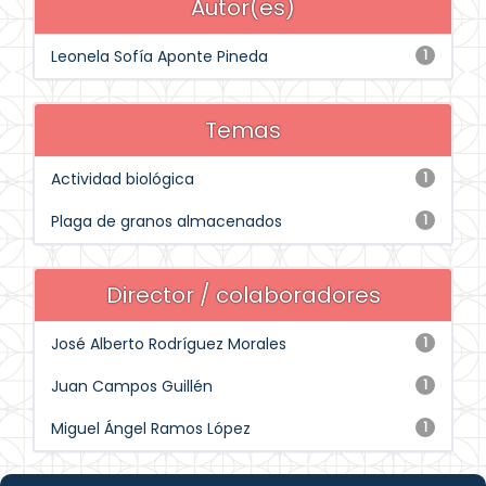
Autor(es)
Leonela Sofía Aponte Pineda
1
Temas
Actividad biológica
1
Plaga de granos almacenados
1
Director / colaboradores
José Alberto Rodríguez Morales
1
Juan Campos Guillén
1
Miguel Ángel Ramos López
1