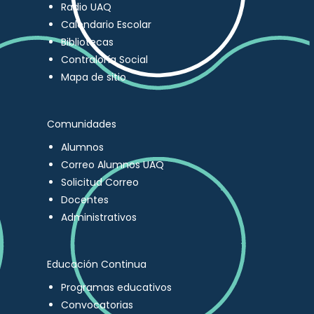
Radio UAQ
Calendario Escolar
Bibliotecas
Contraloría Social
Mapa de sitio
Comunidades
Alumnos
Correo Alumnos UAQ
Solicitud Correo
Docentes
Administrativos
Educación Continua
Programas educativos
Convocatorias