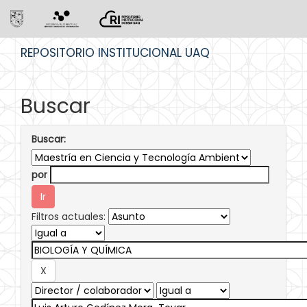
Skip
REPOSITORIO INSTITUCIONAL UAQ
navigation
Buscar
Buscar:
por
Filtros actuales: