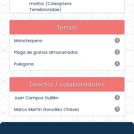
molitor (Coleoptera:
Tenebrionidae)
Temas
Monoterpeno
1
Plaga de granos almacenados
1
Pulegona
1
Director / colaboradores
Juan Campos Guillén
1
Marco Martín González Chávez
1