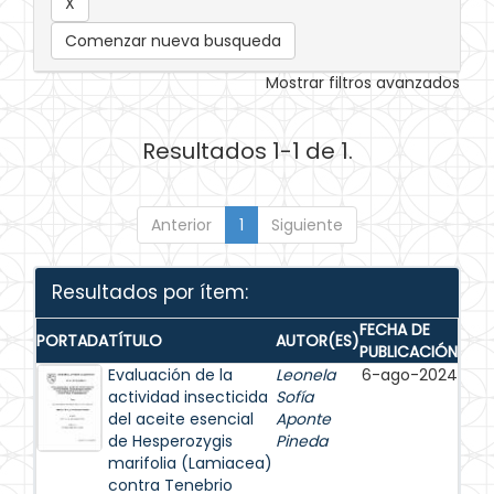
Comenzar nueva busqueda
Mostrar filtros avanzados
Resultados 1-1 de 1.
Anterior
1
Siguiente
Resultados por ítem:
FECHA DE
PORTADA
TÍTULO
AUTOR(ES)
PUBLICACIÓN
Evaluación de la
Leonela
6-ago-2024
actividad insecticida
Sofía
del aceite esencial
Aponte
de Hesperozygis
Pineda
marifolia (Lamiacea)
contra Tenebrio