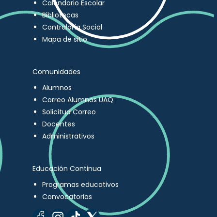
Calendario Escolar
Bibliotecas
Contraloría Social
Mapa de sitio
Comunidades
Alumnos
Correo Alumnos UAQ
Solicitud Correo
Docentes
Administrativos
Educación Continua
Programas educativos
Convocatorias