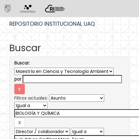
Skip
REPOSITORIO INSTITUCIONAL UAQ
navigation
Buscar
Buscar:
por
Filtros actuales: