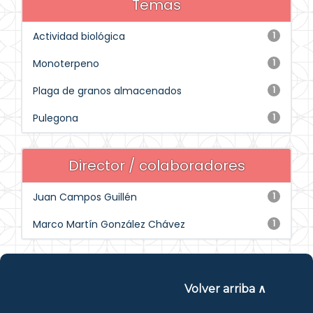
Temas
Actividad biológica
1
Monoterpeno
1
Plaga de granos almacenados
1
Pulegona
1
Director / colaboradores
Juan Campos Guillén
1
Marco Martín González Chávez
1
Volver arriba ∧