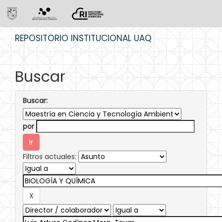
Skip
REPOSITORIO INSTITUCIONAL UAQ
navigation
Buscar
Buscar:
por
Filtros actuales: