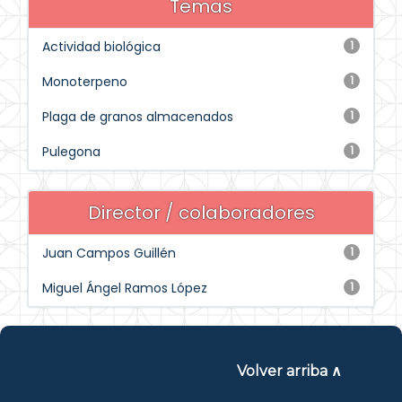
Temas
Actividad biológica
1
Monoterpeno
1
Plaga de granos almacenados
1
Pulegona
1
Director / colaboradores
Juan Campos Guillén
1
Miguel Ángel Ramos López
1
Volver arriba ∧