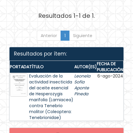
Resultados 1-1 de 1.
Anterior
1
Siguiente
Resultados por ítem:
FECHA DE
PORTADA
TÍTULO
AUTOR(ES)
PUBLICACIÓN
Evaluación de la
Leonela
6-ago-2024
actividad insecticida
Sofía
del aceite esencial
Aponte
de Hesperozygis
Pineda
marifolia (Lamiacea)
contra Tenebrio
molitor (Coleoptera:
Tenebrionidae)