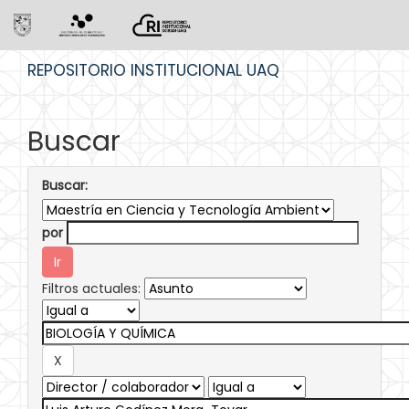
Skip
REPOSITORIO INSTITUCIONAL UAQ
navigation
Buscar
Buscar:
por
Filtros actuales: