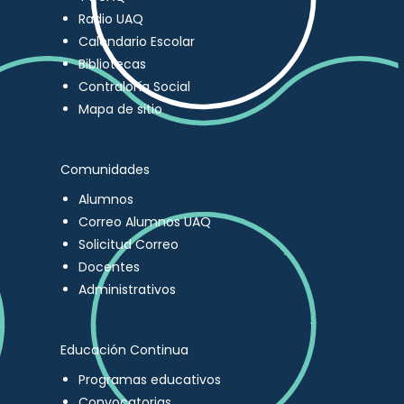
Radio UAQ
Calendario Escolar
Bibliotecas
Contraloría Social
Mapa de sitio
Comunidades
Alumnos
Correo Alumnos UAQ
Solicitud Correo
Docentes
Administrativos
Educación Continua
Programas educativos
Convocatorias