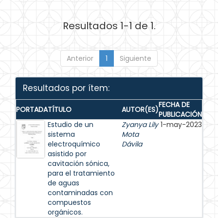
Resultados 1-1 de 1.
Anterior
1
Siguiente
Resultados por ítem:
FECHA DE
PORTADA
TÍTULO
AUTOR(ES)
PUBLICACIÓN
Estudio de un
Zyanya Lily
1-may-2023
sistema
Mota
electroquímico
Dávila
asistido por
cavitación sónica,
para el tratamiento
de aguas
contaminadas con
compuestos
orgánicos.