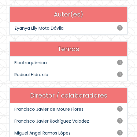
Autor(es)
Zyanya Lily Mota Dávila
1
Temas
Electroquímica
1
Radical Hidroxilo
1
Director / colaboradores
Francisco Javier de Moure Flores
1
Francisco Javier Rodríguez Valadez
1
Miguel Angel Ramos López
1