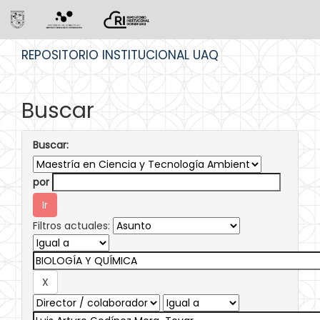
Skip
REPOSITORIO INSTITUCIONAL UAQ
navigation
Buscar
Buscar:
por
Filtros actuales: