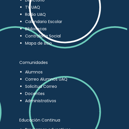
Directorio
TV UAQ
Radio UAQ
Calendario Escolar
Bibliotecas
Contraloría Social
Mapa de sitio
Comunidades
Alumnos
Correo Alumnos UAQ
Solicitud Correo
Docentes
Administrativos
Educación Continua