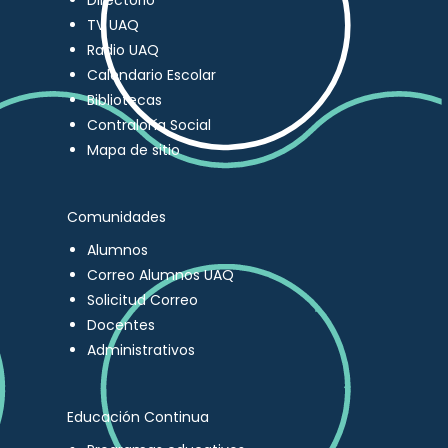
Directorio
TV UAQ
Radio UAQ
Calendario Escolar
Bibliotecas
Contraloría Social
Mapa de sitio
Comunidades
Alumnos
Correo Alumnos UAQ
Solicitud Correo
Docentes
Administrativos
Educación Continua