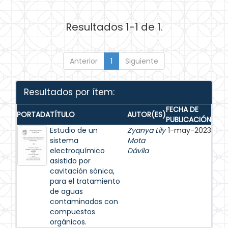
Resultados 1-1 de 1.
Anterior
1
Siguiente
Resultados por ítem:
FECHA DE
PORTADA
TÍTULO
AUTOR(ES)
PUBLICACIÓN
Estudio de un
Zyanya Lily
1-may-2023
sistema
Mota
electroquímico
Dávila
asistido por
cavitación sónica,
para el tratamiento
de aguas
contaminadas con
compuestos
orgánicos.