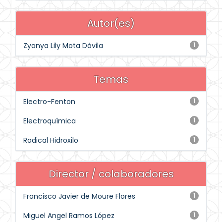
Autor(es)
Zyanya Lily Mota Dávila
1
Temas
Electro-Fenton
1
Electroquímica
1
Radical Hidroxilo
1
Director / colaboradores
Francisco Javier de Moure Flores
1
Miguel Angel Ramos López
1