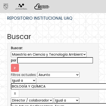
Skip
REPOSITORIO INSTITUCIONAL UAQ
navigation
Buscar
Buscar:
por
Filtros actuales: