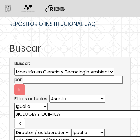
Skip
REPOSITORIO INSTITUCIONAL UAQ
navigation
Buscar
Buscar:
por
Filtros actuales: