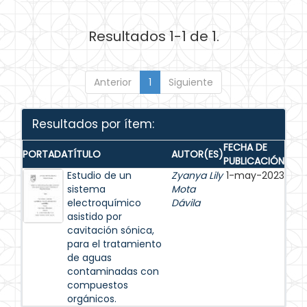
Resultados 1-1 de 1.
Anterior
1
Siguiente
Resultados por ítem:
FECHA DE
PORTADA
TÍTULO
AUTOR(ES)
PUBLICACIÓN
Estudio de un
Zyanya Lily
1-may-2023
sistema
Mota
electroquímico
Dávila
asistido por
cavitación sónica,
para el tratamiento
de aguas
contaminadas con
compuestos
orgánicos.