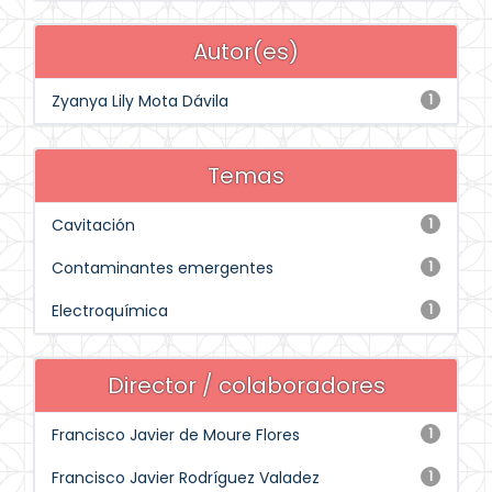
Autor(es)
Zyanya Lily Mota Dávila
1
Temas
Cavitación
1
Contaminantes emergentes
1
Electroquímica
1
Director / colaboradores
Francisco Javier de Moure Flores
1
Francisco Javier Rodríguez Valadez
1