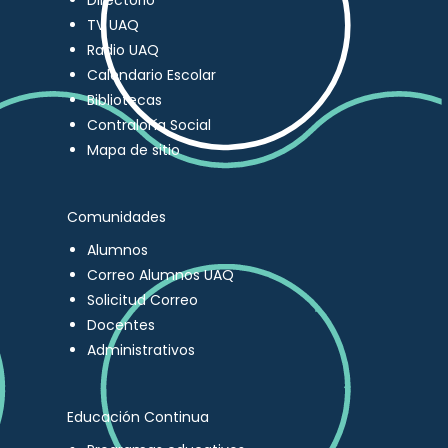
Directorio
TV UAQ
Radio UAQ
Calendario Escolar
Bibliotecas
Contraloría Social
Mapa de sitio
Comunidades
Alumnos
Correo Alumnos UAQ
Solicitud Correo
Docentes
Administrativos
Educación Continua