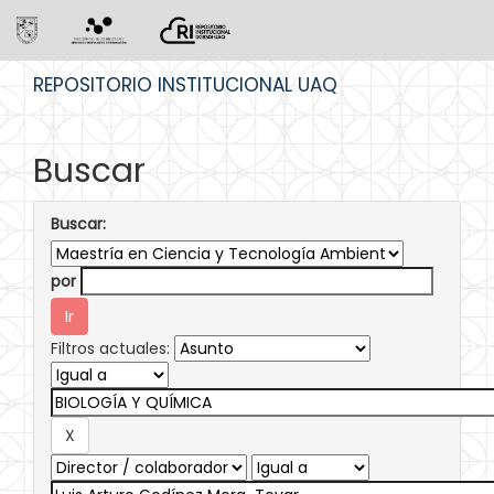
Skip
REPOSITORIO INSTITUCIONAL UAQ
navigation
Buscar
Buscar:
por
Filtros actuales: