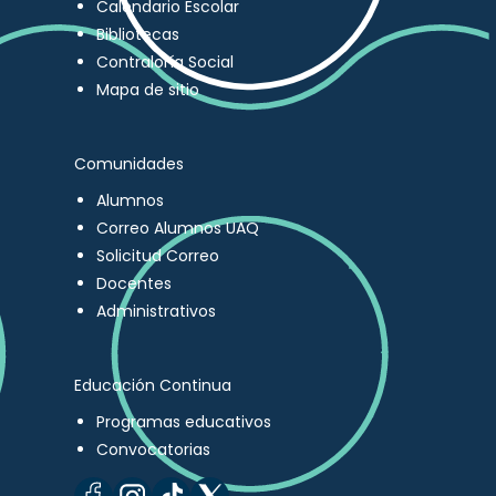
Calendario Escolar
Bibliotecas
Contraloría Social
Mapa de sitio
Comunidades
Alumnos
Correo Alumnos UAQ
Solicitud Correo
Docentes
Administrativos
Educación Continua
Programas educativos
Convocatorias