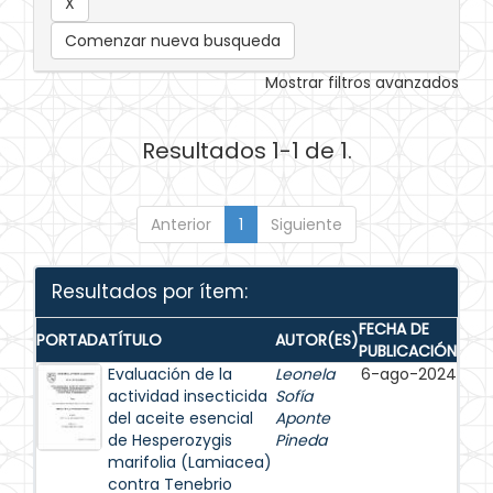
Comenzar nueva busqueda
Mostrar filtros avanzados
Resultados 1-1 de 1.
Anterior
1
Siguiente
Resultados por ítem:
FECHA DE
PORTADA
TÍTULO
AUTOR(ES)
PUBLICACIÓN
Evaluación de la
Leonela
6-ago-2024
actividad insecticida
Sofía
del aceite esencial
Aponte
de Hesperozygis
Pineda
marifolia (Lamiacea)
contra Tenebrio