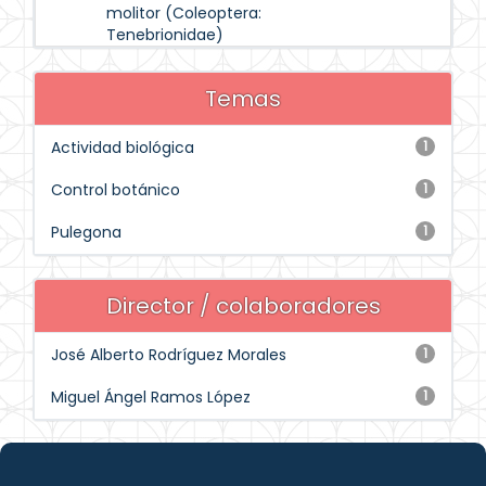
molitor (Coleoptera:
Tenebrionidae)
Temas
Actividad biológica
1
Control botánico
1
Pulegona
1
Director / colaboradores
José Alberto Rodríguez Morales
1
Miguel Ángel Ramos López
1