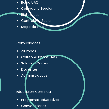
Radio UAQ
Calendario Escolar
Bibliotecas
Contraloría Social
Mapa de sitio
Comunidades
Alumnos
Correo Alumnos UAQ
Solicitud Correo
Docentes
Administrativos
Educación Continua
Programas educativos
Convocatorias