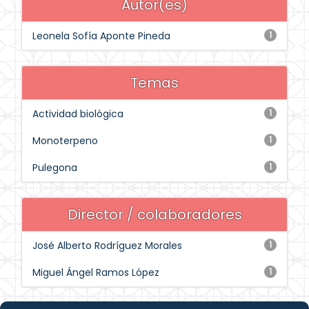
Autor(es)
Leonela Sofía Aponte Pineda
1
Temas
Actividad biológica
1
Monoterpeno
1
Pulegona
1
Director / colaboradores
José Alberto Rodríguez Morales
1
Miguel Ángel Ramos López
1