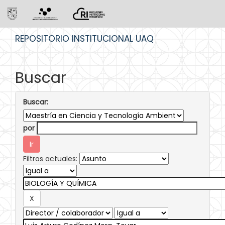
Skip
REPOSITORIO INSTITUCIONAL UAQ
navigation
Buscar
Buscar:
por
Filtros actuales: