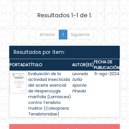
Resultados 1-1 de 1.
Anterior
1
Siguiente
Resultados por ítem:
FECHA DE
PORTADA
TÍTULO
AUTOR(ES)
PUBLICACIÓN
Evaluación de la
Leonela
6-ago-2024
actividad insecticida
Sofía
del aceite esencial
Aponte
de Hesperozygis
Pineda
marifolia (Lamiacea)
contra Tenebrio
molitor (Coleoptera:
Tenebrionidae)