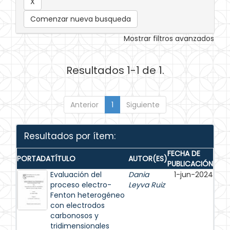
Comenzar nueva busqueda
Mostrar filtros avanzados
Resultados 1-1 de 1.
Anterior
1
Siguiente
Resultados por ítem:
FECHA DE
PORTADA
TÍTULO
AUTOR(ES)
PUBLICACIÓN
Evaluación del
Dania
1-jun-2024
proceso electro-
Leyva Ruiz
Fenton heterogéneo
con electrodos
carbonosos y
tridimensionales