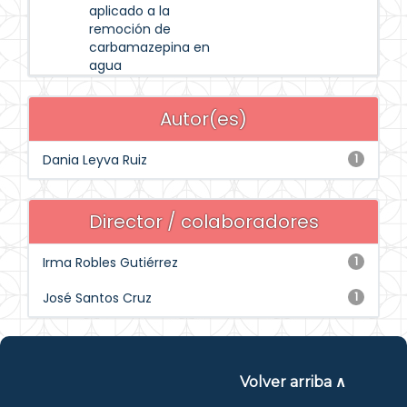
aplicado a la
remoción de
carbamazepina en
agua
Autor(es)
Dania Leyva Ruiz
1
Director / colaboradores
Irma Robles Gutiérrez
1
José Santos Cruz
1
Volver arriba ∧