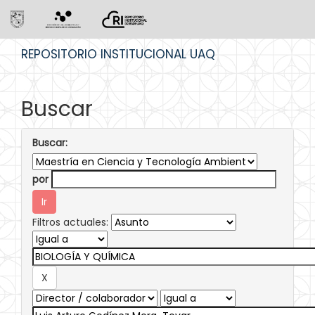
Skip
REPOSITORIO INSTITUCIONAL UAQ
navigation
Buscar
Buscar:
por
Filtros actuales: