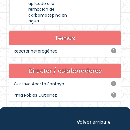
aplicado a la
remoción de
carbamazepina en
agua
Temas
Reactor heterogéneo
1
Director / colaboradores
Gustavo Acosta Santoyo
1
Irma Robles Gutiérrez
1
Volver arriba ∧