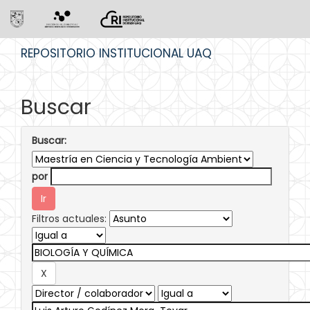
Skip
REPOSITORIO INSTITUCIONAL UAQ
navigation
Buscar
Buscar:
por
Filtros actuales: