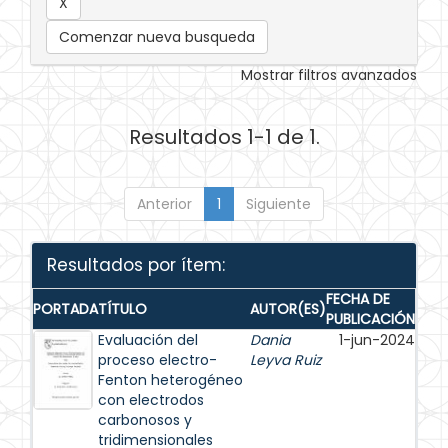
Comenzar nueva busqueda
Mostrar filtros avanzados
Resultados 1-1 de 1.
Anterior
1
Siguiente
Resultados por ítem:
FECHA DE
PORTADA
TÍTULO
AUTOR(ES)
PUBLICACIÓN
Evaluación del
Dania
1-jun-2024
proceso electro-
Leyva Ruiz
Fenton heterogéneo
con electrodos
carbonosos y
tridimensionales