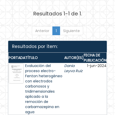
Resultados 1-1 de 1.
Anterior
1
Siguiente
Resultados por ítem:
FECHA DE
PORTADA
TÍTULO
AUTOR(ES)
PUBLICACIÓN
Evaluación del
Dania
1-jun-2024
proceso electro-
Leyva Ruiz
Fenton heterogéneo
con electrodos
carbonosos y
tridimensionales
aplicado a la
remoción de
carbamazepina en
agua