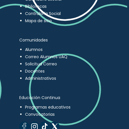
Bibliotecas
Contraloría Social
Mapa de sitio
Comunidades
Alumnos
Correo Alumnos UAQ
Solicitud Correo
Docentes
Administrativos
Educación Continua
Programas educativos
Convocatorias