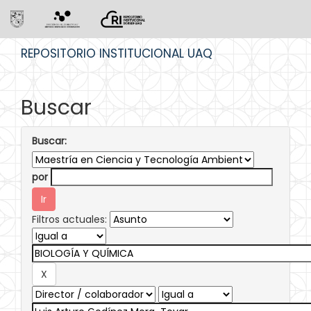
Skip
REPOSITORIO INSTITUCIONAL UAQ
navigation
Buscar
Buscar:
por
Filtros actuales: