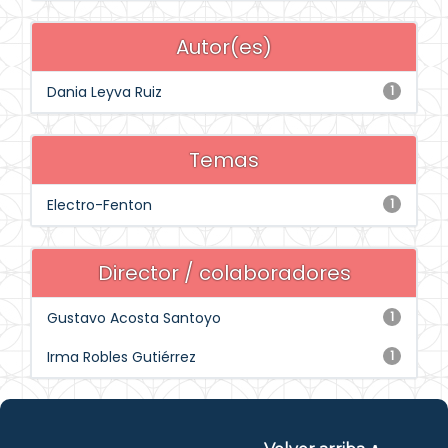
Autor(es)
Dania Leyva Ruiz
1
Temas
Electro-Fenton
1
Director / colaboradores
Gustavo Acosta Santoyo
1
Irma Robles Gutiérrez
1