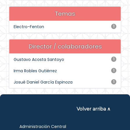
Temas
Electro-Fenton
1
Director / colaboradores
Gustavo Acosta Santoyo
1
Irma Robles Gutiérrez
1
Josué Daniel García Espinoza
1
Volver arriba ∧
Administración Central