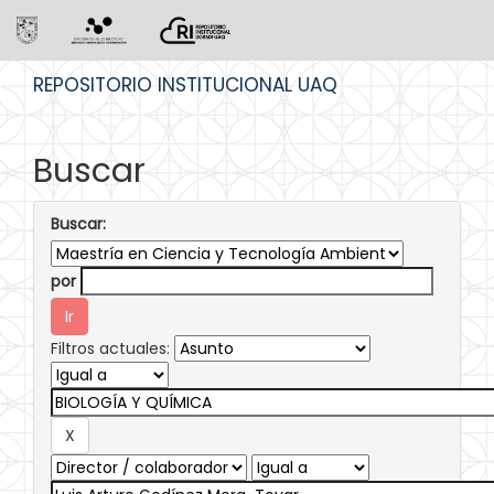
Skip
REPOSITORIO INSTITUCIONAL UAQ
navigation
Buscar
Buscar:
por
Filtros actuales: