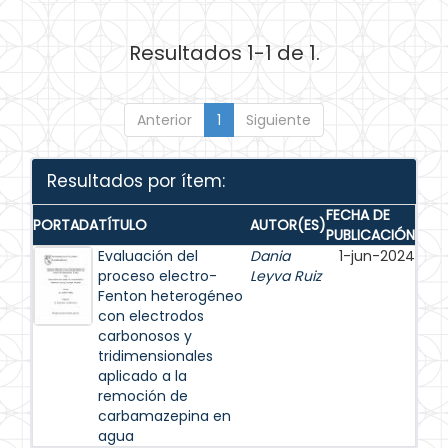
Resultados 1-1 de 1.
Anterior
1
Siguiente
Resultados por ítem:
FECHA DE
PORTADA
TÍTULO
AUTOR(ES)
PUBLICACIÓN
Evaluación del
Dania
1-jun-2024
proceso electro-
Leyva Ruiz
Fenton heterogéneo
con electrodos
carbonosos y
tridimensionales
aplicado a la
remoción de
carbamazepina en
agua