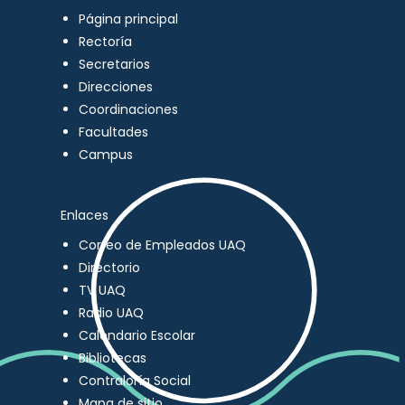
Página principal
Rectoría
Secretarios
Direcciones
Coordinaciones
Facultades
Campus
Enlaces
Correo de Empleados UAQ
Directorio
TV UAQ
Radio UAQ
Calendario Escolar
Bibliotecas
Contraloría Social
Mapa de sitio