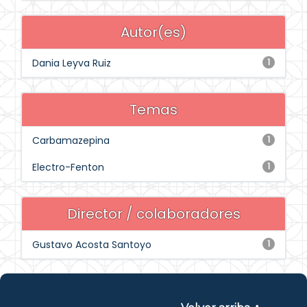
Autor(es)
Dania Leyva Ruiz
1
Temas
Carbamazepina
1
Electro-Fenton
1
Director / colaboradores
Gustavo Acosta Santoyo
1