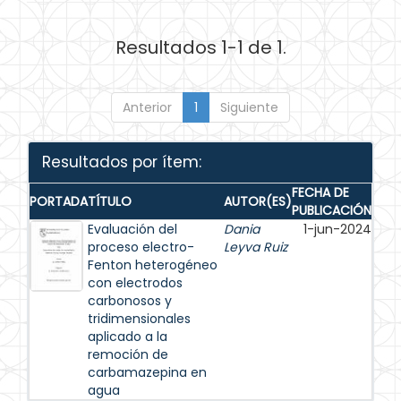
Resultados 1-1 de 1.
Anterior
1
Siguiente
Resultados por ítem:
FECHA DE
PORTADA
TÍTULO
AUTOR(ES)
PUBLICACIÓN
Evaluación del
Dania
1-jun-2024
proceso electro-
Leyva Ruiz
Fenton heterogéneo
con electrodos
carbonosos y
tridimensionales
aplicado a la
remoción de
carbamazepina en
agua