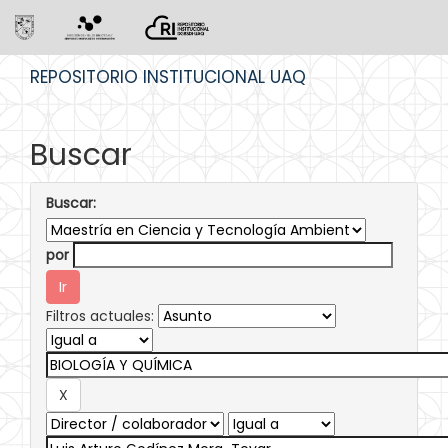
Skip
REPOSITORIO INSTITUCIONAL UAQ
navigation
Buscar
Buscar:
por
Filtros actuales: