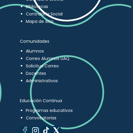
Bibliotecas
Contraloría Social
Mapa de sitio
Comunidades
Alumnos
Correo Alumnos UAQ
Solicitud Correo
Docentes
Administrativos
Educación Continua
Programas educativos
Convocatorias