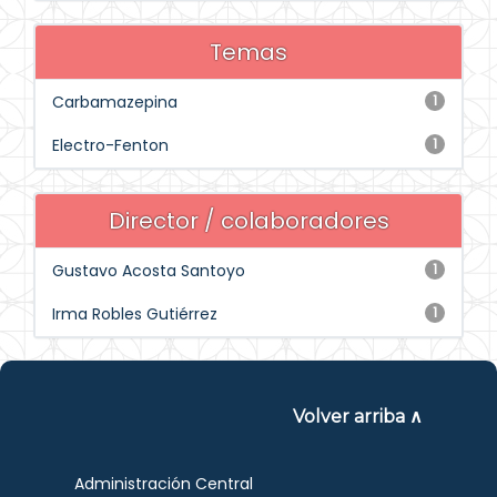
Temas
Carbamazepina
1
Electro-Fenton
1
Director / colaboradores
Gustavo Acosta Santoyo
1
Irma Robles Gutiérrez
1
Volver arriba ∧
Administración Central