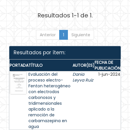
Resultados 1-1 de 1.
Anterior
1
Siguiente
Resultados por ítem:
FECHA DE
PORTADA
TÍTULO
AUTOR(ES)
PUBLICACIÓN
Evaluación del
Dania
1-jun-2024
proceso electro-
Leyva Ruiz
Fenton heterogéneo
con electrodos
carbonosos y
tridimensionales
aplicado a la
remoción de
carbamazepina en
agua