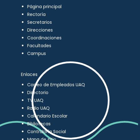
Página principal
Rectoría
Secretarios
Direcciones
Coordinaciones
Facultades
Campus
Enlaces
Correo de Empleados UAQ
Directorio
TV UAQ
Radio UAQ
Calendario Escolar
Bibliotecas
Contraloría Social
Mapa de sitio