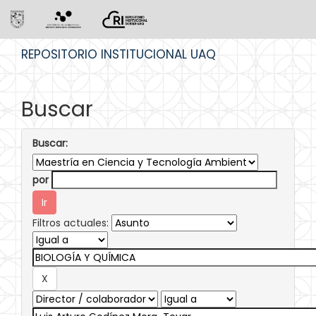
Skip
REPOSITORIO INSTITUCIONAL UAQ
navigation
Buscar
Buscar:
por
Filtros actuales: