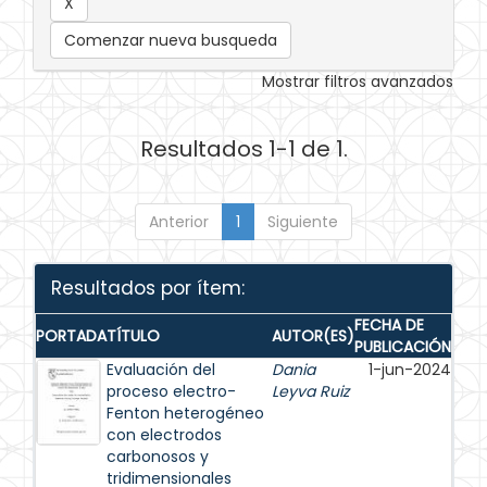
Comenzar nueva busqueda
Mostrar filtros avanzados
Resultados 1-1 de 1.
Anterior
1
Siguiente
Resultados por ítem:
FECHA DE
PORTADA
TÍTULO
AUTOR(ES)
PUBLICACIÓN
Evaluación del
Dania
1-jun-2024
proceso electro-
Leyva Ruiz
Fenton heterogéneo
con electrodos
carbonosos y
tridimensionales