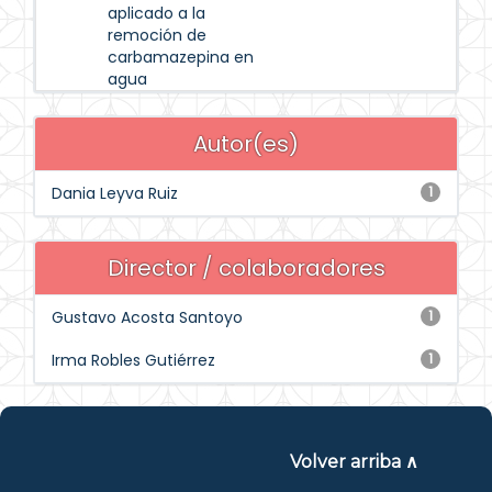
aplicado a la
remoción de
carbamazepina en
agua
Autor(es)
Dania Leyva Ruiz
1
Director / colaboradores
Gustavo Acosta Santoyo
1
Irma Robles Gutiérrez
1
Volver arriba ∧