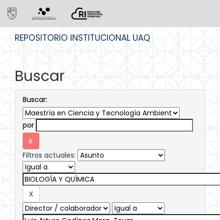
Skip
REPOSITORIO INSTITUCIONAL UAQ
navigation
Buscar
Buscar:
por
Filtros actuales: