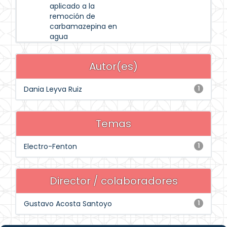
aplicado a la
remoción de
carbamazepina en
agua
Autor(es)
Dania Leyva Ruiz
1
Temas
Electro-Fenton
1
Director / colaboradores
Gustavo Acosta Santoyo
1