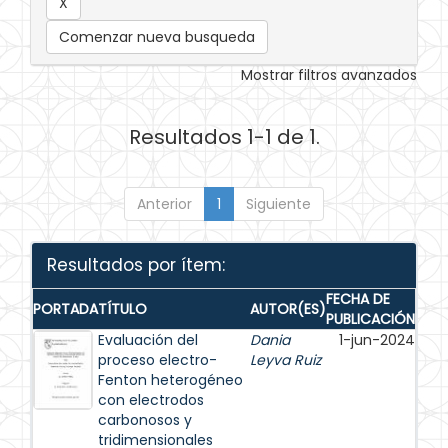
Comenzar nueva busqueda
Mostrar filtros avanzados
Resultados 1-1 de 1.
Anterior
1
Siguiente
Resultados por ítem:
FECHA DE
PORTADA
TÍTULO
AUTOR(ES)
PUBLICACIÓN
Evaluación del
Dania
1-jun-2024
proceso electro-
Leyva Ruiz
Fenton heterogéneo
con electrodos
carbonosos y
tridimensionales