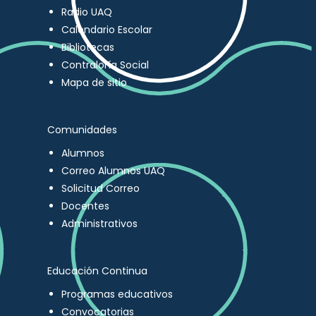
Radio UAQ
Calendario Escolar
Bibliotecas
Contraloría Social
Mapa de sitio
Comunidades
Alumnos
Correo Alumnos UAQ
Solicitud Correo
Docentes
Administrativos
Educación Continua
Programas educativos
Convocatorias