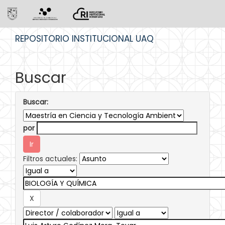
Skip
REPOSITORIO INSTITUCIONAL UAQ
navigation
Buscar
Buscar:
por
Filtros actuales: