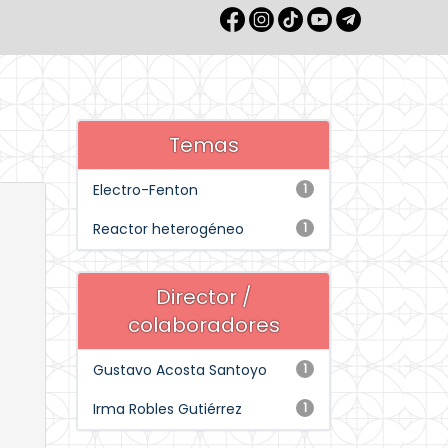
Temas
Electro-Fenton
1
Reactor heterogéneo
1
Director /
colaboradores
Gustavo Acosta Santoyo
1
Irma Robles Gutiérrez
1