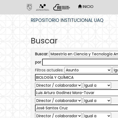
INICIO
Skip
REPOSITORIO INSTITUCIONAL UAQ
navigation
Buscar
Buscar:
por
Filtros actuales: