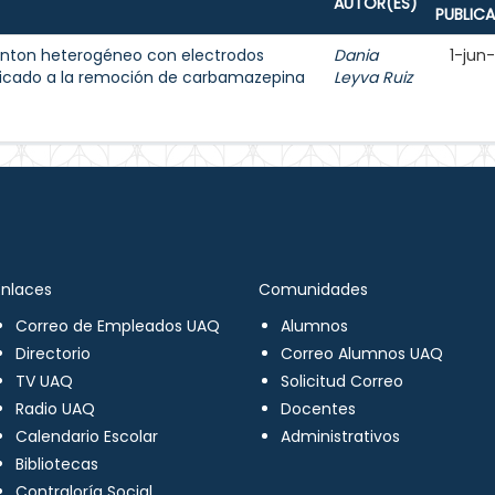
AUTOR(ES)
PUBLIC
enton heterogéneo con electrodos
Dania
1-jun
licado a la remoción de carbamazepina
Leyva Ruiz
Enlaces
Comunidades
Correo de Empleados UAQ
Alumnos
Directorio
Correo Alumnos UAQ
TV UAQ
Solicitud Correo
Radio UAQ
Docentes
Calendario Escolar
Administrativos
Bibliotecas
Contraloría Social