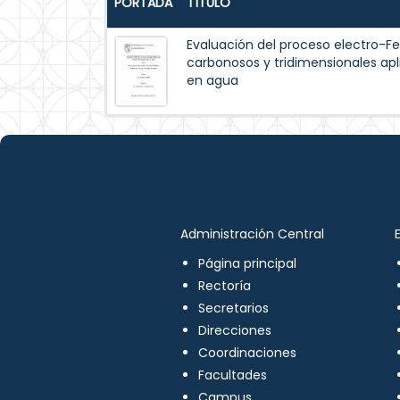
PORTADA
TÍTULO
Evaluación del proceso electro-F
carbonosos y tridimensionales ap
en agua
Administración Central
Página principal
Rectoría
Secretarios
Direcciones
Coordinaciones
Facultades
Campus