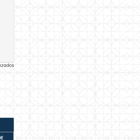
anzados
DE