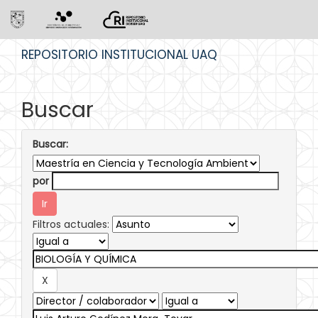
Skip
REPOSITORIO INSTITUCIONAL UAQ
navigation
Buscar
Buscar:
por
Filtros actuales: