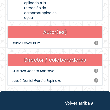
aplicado a la
remoción de
carbamazepina en
agua
Autor(es)
Dania Leyva Ruiz
1
Director / colaboradores
Gustavo Acosta Santoyo
1
Josué Daniel García Espinoza
1
Volver arriba ∧