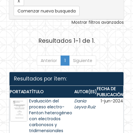
Comenzar nueva busqueda
Mostrar filtros avanzados
Resultados 1-1 de 1.
Anterior
1
Siguiente
Resultados por ítem:
FECHA DE
PORTADA
TÍTULO
AUTOR(ES)
PUBLICACIÓN
Evaluación del
Dania
1-jun-2024
proceso electro-
Leyva Ruiz
Fenton heterogéneo
con electrodos
carbonosos y
tridimensionales