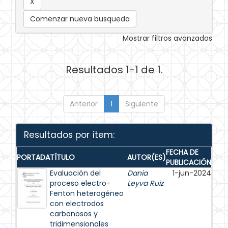
Comenzar nueva busqueda
Mostrar filtros avanzados
Resultados 1-1 de 1.
Anterior
1
Siguiente
Resultados por ítem:
FECHA DE
PORTADA
TÍTULO
AUTOR(ES)
PUBLICACIÓN
Evaluación del
Dania
1-jun-2024
proceso electro-
Leyva Ruiz
Fenton heterogéneo
con electrodos
carbonosos y
tridimensionales