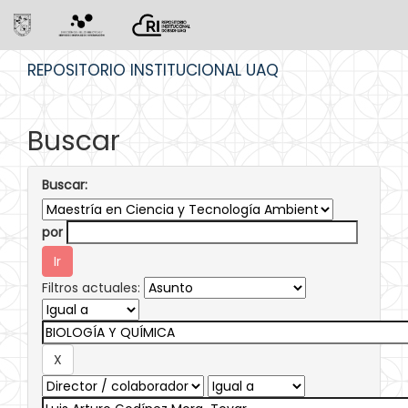
Skip
REPOSITORIO INSTITUCIONAL UAQ
navigation
Buscar
Buscar:
por
Filtros actuales: