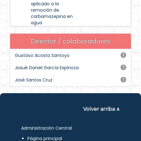
aplicado a la
remoción de
carbamazepina en
agua
Director / colaboradores
Gustavo Acosta Santoyo
1
Josué Daniel García Espinoza
1
José Santos Cruz
1
Volver arriba ∧
Administración Central
Página principal