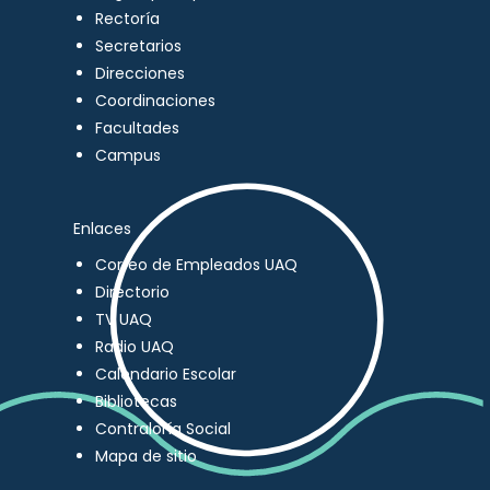
Rectoría
Secretarios
Direcciones
Coordinaciones
Facultades
Campus
Enlaces
Correo de Empleados UAQ
Directorio
TV UAQ
Radio UAQ
Calendario Escolar
Bibliotecas
Contraloría Social
Mapa de sitio