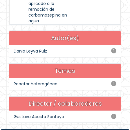
aplicado a la
remoción de
carbamazepina en
agua
Autor(es)
Dania Leyva Ruiz
1
Temas
Reactor heterogéneo
1
Director / colaboradores
Gustavo Acosta Santoyo
1