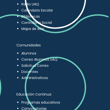
Radio UAQ
Calendario Escolar
Bibliotecas
Contraloría Social
Mapa de sitio
Comunidades
Alumnos
Correo Alumnos UAQ
Solicitud Correo
Docentes
Administrativos
Educación Continua
Programas educativos
Convocatorias