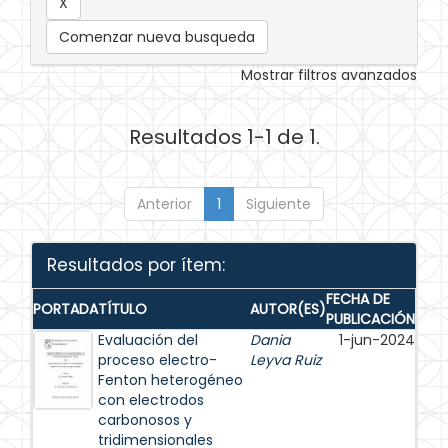
Comenzar nueva busqueda
Mostrar filtros avanzados
Resultados 1-1 de 1.
Anterior
1
Siguiente
Resultados por ítem:
FECHA DE
PORTADA
TÍTULO
AUTOR(ES)
PUBLICACIÓN
Evaluación del
Dania
1-jun-2024
proceso electro-
Leyva Ruiz
Fenton heterogéneo
con electrodos
carbonosos y
tridimensionales