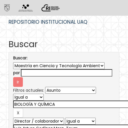
Skip
REPOSITORIO INSTITUCIONAL UAQ
navigation
Buscar
Buscar:
por
Filtros actuales: