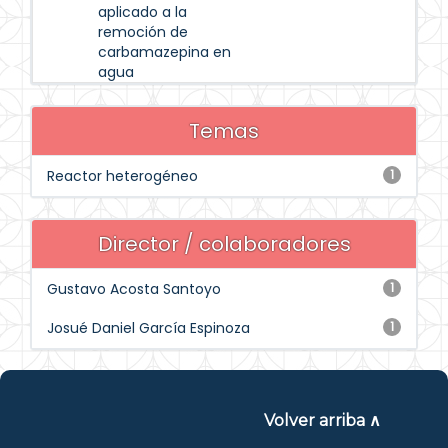
aplicado a la
remoción de
carbamazepina en
agua
Temas
Reactor heterogéneo
1
Director / colaboradores
Gustavo Acosta Santoyo
1
Josué Daniel García Espinoza
1
Volver arriba ∧