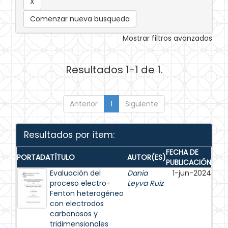
Comenzar nueva busqueda
Mostrar filtros avanzados
Resultados 1-1 de 1.
Anterior
1
Siguiente
Resultados por ítem:
FECHA DE
PORTADA
TÍTULO
AUTOR(ES)
PUBLICACIÓN
Evaluación del
Dania
1-jun-2024
proceso electro-
Leyva Ruiz
Fenton heterogéneo
con electrodos
carbonosos y
tridimensionales