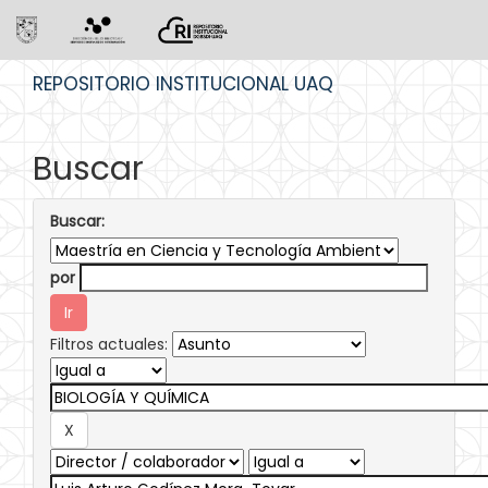
Skip
REPOSITORIO INSTITUCIONAL UAQ
navigation
Buscar
Buscar:
por
Filtros actuales: