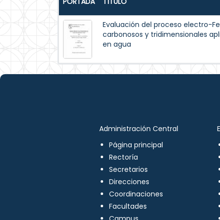
PORTADA
TÍTULO
Evaluación del proceso electro-F
carbonosos y tridimensionales ap
en agua
Administración Central
Página principal
Rectoría
Secretarios
Direcciones
Coordinaciones
Facultades
Campus