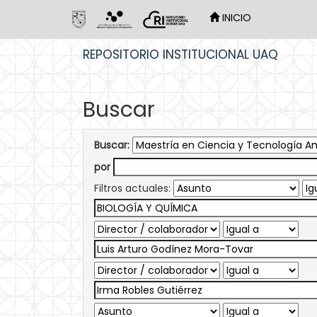
INICIO
Skip
REPOSITORIO INSTITUCIONAL UAQ
navigation
Buscar
Buscar:
por
Filtros actuales: