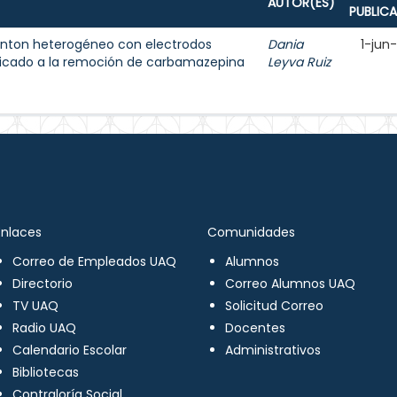
AUTOR(ES)
PUBLIC
enton heterogéneo con electrodos
Dania
1-jun
licado a la remoción de carbamazepina
Leyva Ruiz
Enlaces
Comunidades
Correo de Empleados UAQ
Alumnos
Directorio
Correo Alumnos UAQ
TV UAQ
Solicitud Correo
Radio UAQ
Docentes
Calendario Escolar
Administrativos
Bibliotecas
Contraloría Social