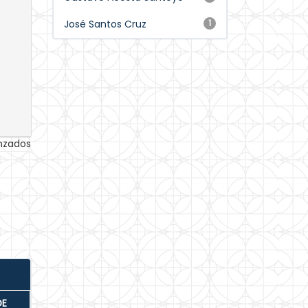
José Santos Cruz
1
anzados
DE