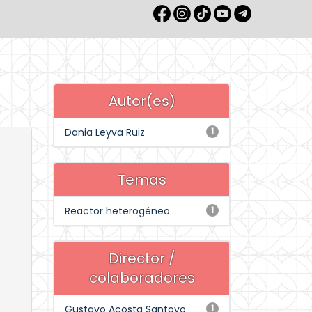
Autor(es)
Dania Leyva Ruiz
1
Temas
Reactor heterogéneo
1
Director /
colaboradores
Gustavo Acosta Santoyo
1