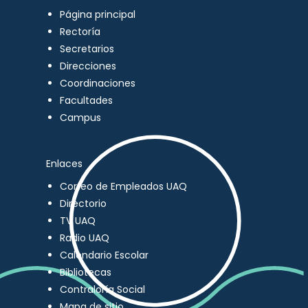
Página principal
Rectoría
Secretarios
Direcciones
Coordinaciones
Facultades
Campus
Enlaces
Correo de Empleados UAQ
Directorio
TV UAQ
Radio UAQ
Calendario Escolar
Bibliotecas
Contraloría Social
Mapa de sitio