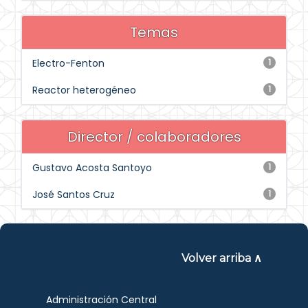
Temas
Electro-Fenton
1
Reactor heterogéneo
1
Director / colaboradores
Gustavo Acosta Santoyo
1
José Santos Cruz
1
Volver arriba ∧
Administración Central