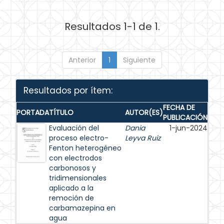
Resultados 1-1 de 1.
Anterior
1
Siguiente
Resultados por ítem:
FECHA DE
PORTADA
TÍTULO
AUTOR(ES)
PUBLICACIÓN
Evaluación del
Dania
1-jun-2024
proceso electro-
Leyva Ruiz
Fenton heterogéneo
con electrodos
carbonosos y
tridimensionales
aplicado a la
remoción de
carbamazepina en
agua