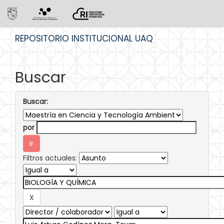
Skip
REPOSITORIO INSTITUCIONAL UAQ
navigation
Buscar
Buscar:
por
Filtros actuales: