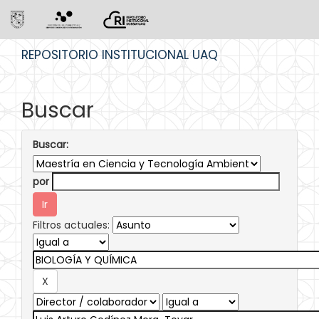
Skip
REPOSITORIO INSTITUCIONAL UAQ
navigation
Buscar
Buscar:
por
Filtros actuales: