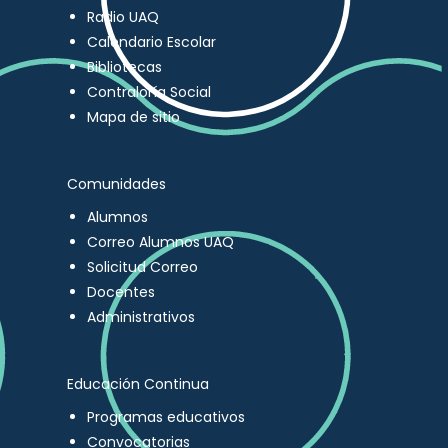
Radio UAQ
Calendario Escolar
Bibliotecas
Contraloría Social
Mapa de sitio
Comunidades
Alumnos
Correo Alumnos UAQ
Solicitud Correo
Docentes
Administrativos
Educación Continua
Programas educativos
Convocatorias