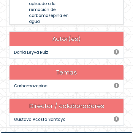
aplicado a la
remoción de
carbamazepina en
agua
Autor(es)
Dania Leyva Ruiz
1
Temas
Carbamazepina
1
Director / colaboradores
Gustavo Acosta Santoyo
1