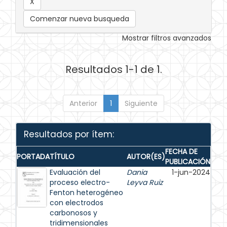
Comenzar nueva busqueda
Mostrar filtros avanzados
Resultados 1-1 de 1.
Anterior
1
Siguiente
Resultados por ítem:
FECHA DE
PORTADA
TÍTULO
AUTOR(ES)
PUBLICACIÓN
Evaluación del
Dania
1-jun-2024
proceso electro-
Leyva Ruiz
Fenton heterogéneo
con electrodos
carbonosos y
tridimensionales