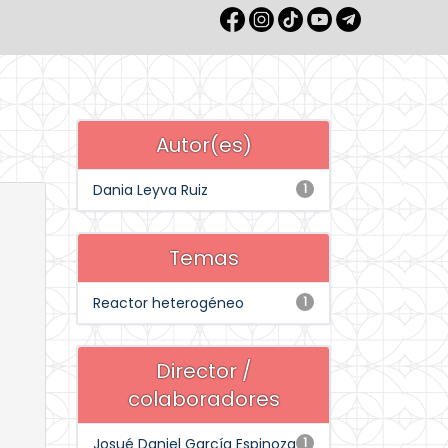
Autor(es)
Dania Leyva Ruiz
1
Temas
Reactor heterogéneo
1
Director /
colaboradores
Josué Daniel García Espinoza
1