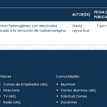
FECHA 
AUTOR(ES)
PUBLIC
enton heterogéneo con electrodos
Dania
1-jun
licado a la remoción de carbamazepina
Leyva Ruiz
Enlaces
Comunidades
Correo de Empleados UAQ
Alumnos
Directorio
Correo Alumnos UAQ
TV UAQ
Solicitud Correo
Radio UAQ
Docentes