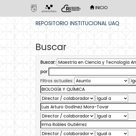
INICIO
Skip
REPOSITORIO INSTITUCIONAL UAQ
navigation
Buscar
Buscar:
por
Filtros actuales: