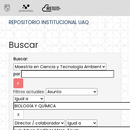
Skip
REPOSITORIO INSTITUCIONAL UAQ
navigation
Buscar
Buscar:
por
Filtros actuales: