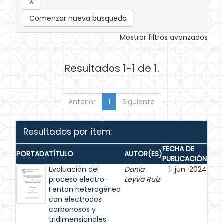
Comenzar nueva busqueda
Mostrar filtros avanzados
Resultados 1-1 de 1.
Anterior
1
Siguiente
Resultados por ítem:
FECHA DE
PORTADA
TÍTULO
AUTOR(ES)
PUBLICACIÓN
Evaluación del
Dania
1-jun-2024
proceso electro-
Leyva Ruiz
Fenton heterogéneo
con electrodos
carbonosos y
tridimensionales