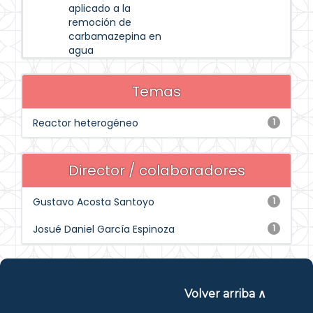
aplicado a la
remoción de
carbamazepina en
agua
Temas
Reactor heterogéneo
1
Director / colaboradores
Gustavo Acosta Santoyo
1
Josué Daniel García Espinoza
1
Volver arriba ∧