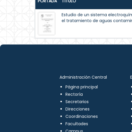
PORTADA
TÍTULO
Estudio de un sistema electroquím
el tratamiento de aguas contami
Administración Central
Página principal
Rectoría
Secretarios
Direcciones
Coordinaciones
Facultades
Campus