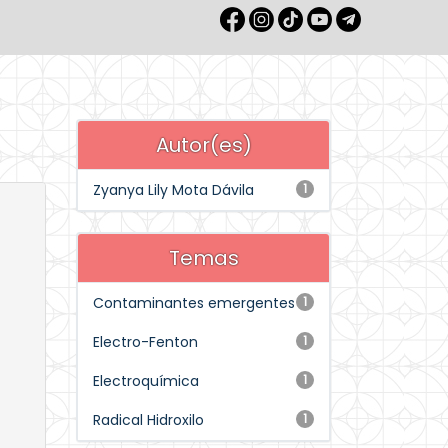
Autor(es)
Zyanya Lily Mota Dávila
1
Temas
Contaminantes emergentes
1
Electro-Fenton
1
Electroquímica
1
Radical Hidroxilo
1