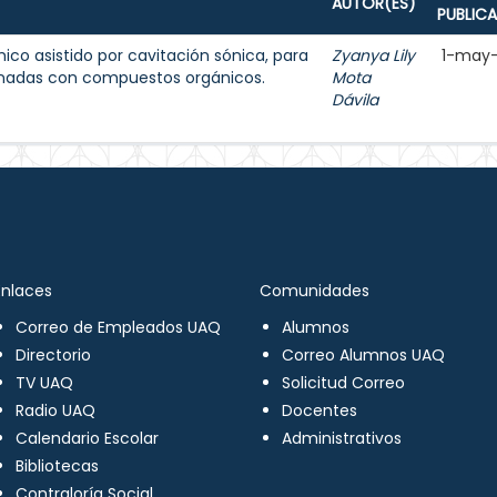
AUTOR(ES)
PUBLIC
ico asistido por cavitación sónica, para
Zyanya Lily
1-may
nadas con compuestos orgánicos.
Mota
Dávila
Enlaces
Comunidades
Correo de Empleados UAQ
Alumnos
Directorio
Correo Alumnos UAQ
TV UAQ
Solicitud Correo
Radio UAQ
Docentes
Calendario Escolar
Administrativos
Bibliotecas
Contraloría Social