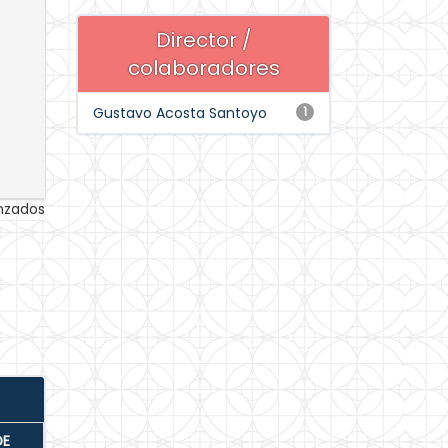
Director /
colaboradores
Gustavo Acosta Santoyo
1
anzados
DE