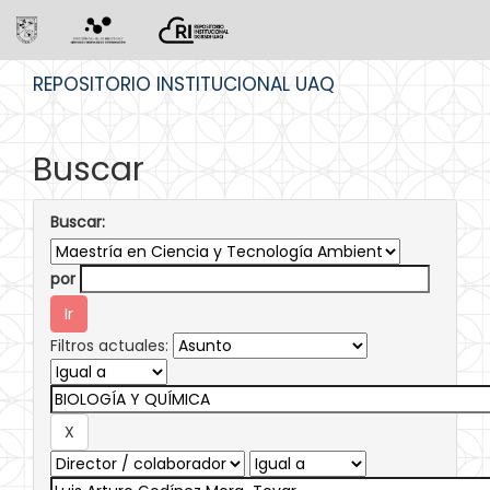
Skip
REPOSITORIO INSTITUCIONAL UAQ
navigation
Buscar
Buscar:
por
Filtros actuales: