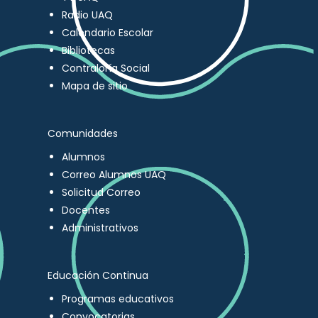
Radio UAQ
Calendario Escolar
Bibliotecas
Contraloría Social
Mapa de sitio
Comunidades
Alumnos
Correo Alumnos UAQ
Solicitud Correo
Docentes
Administrativos
Educación Continua
Programas educativos
Convocatorias