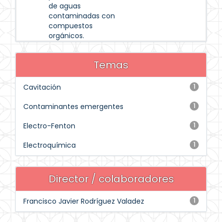
de aguas
contaminadas con
compuestos
orgánicos.
Temas
Cavitación
1
Contaminantes emergentes
1
Electro-Fenton
1
Electroquímica
1
Director / colaboradores
Francisco Javier Rodríguez Valadez
1