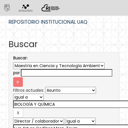
Skip
REPOSITORIO INSTITUCIONAL UAQ
navigation
Buscar
Buscar:
por
Filtros actuales: