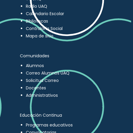
Radio UAQ
Calendario Escolar
Bibliotecas
Contraloría Social
Mapa de sitio
Comunidades
Alumnos
Correo Alumnos UAQ
Solicitud Correo
Docentes
Administrativos
Educación Continua
Programas educativos
Convocatorias