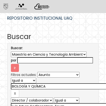
Skip
REPOSITORIO INSTITUCIONAL UAQ
navigation
Buscar
Buscar:
por
Filtros actuales: