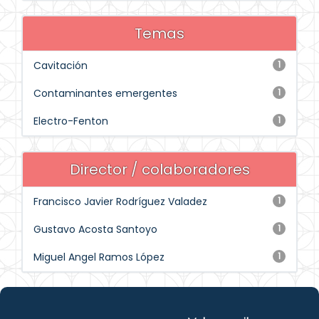
Temas
Cavitación
1
Contaminantes emergentes
1
Electro-Fenton
1
Director / colaboradores
Francisco Javier Rodríguez Valadez
1
Gustavo Acosta Santoyo
1
Miguel Angel Ramos López
1