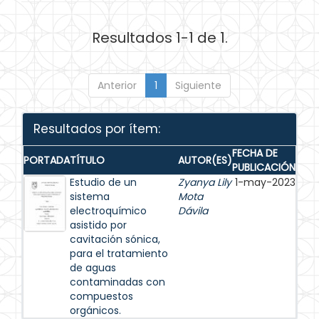
Resultados 1-1 de 1.
Anterior
1
Siguiente
Resultados por ítem:
FECHA DE
PORTADA
TÍTULO
AUTOR(ES)
PUBLICACIÓN
Estudio de un
Zyanya Lily
1-may-2023
sistema
Mota
electroquímico
Dávila
asistido por
cavitación sónica,
para el tratamiento
de aguas
contaminadas con
compuestos
orgánicos.