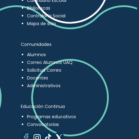
Calendario Escolar
Bibliotecas
Contraloría Social
Mapa de sitio
Comunidades
Alumnos
Correo Alumnos UAQ
Solicitud Correo
Docentes
Administrativos
Educación Continua
Programas educativos
Convocatorias