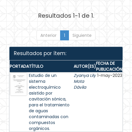
Resultados 1-1 de 1.
Anterior
1
Siguiente
Resultados por ítem:
FECHA DE
PORTADA
TÍTULO
AUTOR(ES)
PUBLICACIÓN
Estudio de un
Zyanya Lily
1-may-2023
sistema
Mota
electroquímico
Dávila
asistido por
cavitación sónica,
para el tratamiento
de aguas
contaminadas con
compuestos
orgánicos.