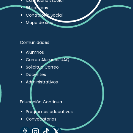
Calendario Escolar
Bibliotecas
Contraloría Social
Mapa de sitio
Comunidades
Alumnos
Correo Alumnos UAQ
Solicitud Correo
Docentes
Administrativos
Educación Continua
Programas educativos
Convocatorias