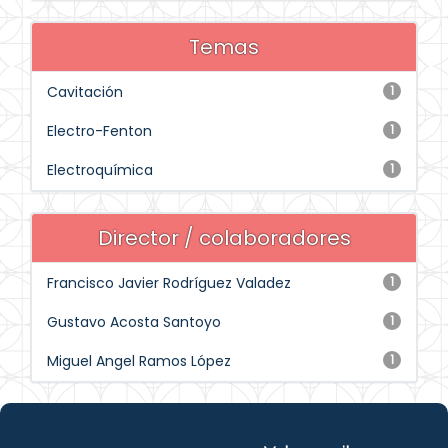
Temas
Cavitación
1
Electro-Fenton
1
Electroquímica
1
Director / colaboradores
Francisco Javier Rodríguez Valadez
1
Gustavo Acosta Santoyo
1
Miguel Angel Ramos López
1