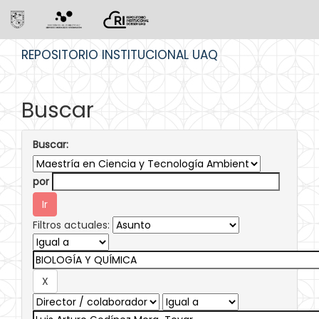
Skip
REPOSITORIO INSTITUCIONAL UAQ
navigation
Buscar
Buscar:
por
Filtros actuales: