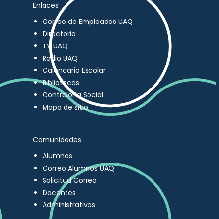
Enlaces
Correo de Empleados UAQ
Directorio
TV UAQ
Radio UAQ
Calendario Escolar
Bibliotecas
Contraloría Social
Mapa de sitio
Comunidades
Alumnos
Correo Alumnos UAQ
Solicitud Correo
Docentes
Administrativos