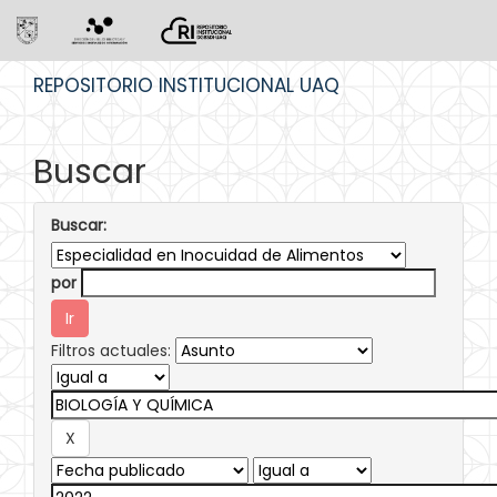
Skip
REPOSITORIO INSTITUCIONAL UAQ
navigation
Buscar
Buscar:
por
Filtros actuales: