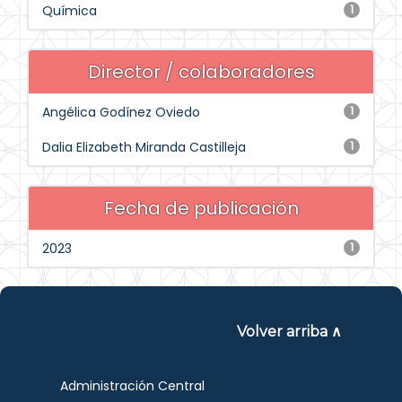
Química
1
Director / colaboradores
Angélica Godínez Oviedo
1
Dalia Elizabeth Miranda Castilleja
1
Fecha de publicación
2023
1
Volver arriba ∧
Administración Central