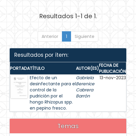
Resultados 1-1 de 1.
Anterior
1
Siguiente
Resultados por ítem:
FECHA DE
PORTADA
TÍTULO
AUTOR(ES)
PUBLICACIÓN
Efecto de un
Gabriela
13-nov-2023
desinfectante para el
Berenice
control de la
Cabrera
pudrición por el
Barrón
hongo Rhizopus spp.
en pepino fresco.
Temas