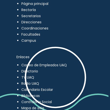
Página principal
Rectoría
Secretarios
Direcciones
Coordinaciones
Facultades
Campus
Enlaces
Correo de Empleados UAQ
Directorio
TV UAQ
Radio UAQ
Calendario Escolar
Bibliotecas
Contraloría Social
Mapa de sitio