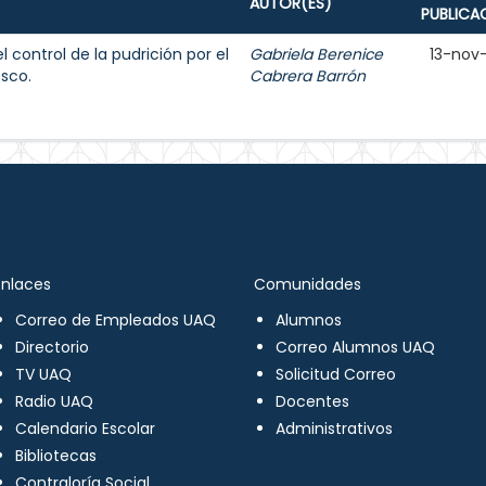
AUTOR(ES)
PUBLICA
 control de la pudrición por el
Gabriela Berenice
13-nov
esco.
Cabrera Barrón
Enlaces
Comunidades
Correo de Empleados UAQ
Alumnos
Directorio
Correo Alumnos UAQ
TV UAQ
Solicitud Correo
Radio UAQ
Docentes
Calendario Escolar
Administrativos
Bibliotecas
Contraloría Social