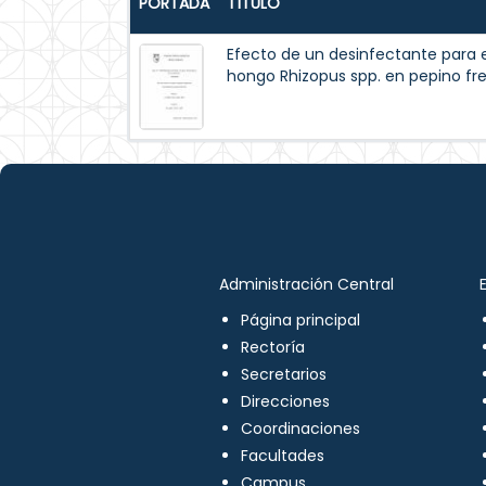
PORTADA
TÍTULO
Efecto de un desinfectante para el
hongo Rhizopus spp. en pepino fr
Administración Central
Página principal
Rectoría
Secretarios
Direcciones
Coordinaciones
Facultades
Campus