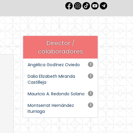
Director /
colaboradores
Angélica Godínez Oviedo
1
Dalia Elizabeth Miranda
1
Castilleja
Mauricio A. Redondo Solano
1
Montserrat Hernández
1
Iturriaga