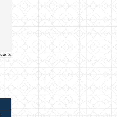
anzados
E