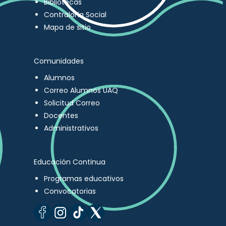
Bibliotecas
Contraloría Social
Mapa de sitio
Comunidades
Alumnos
Correo Alumnos UAQ
Solicitud Correo
Docentes
Administrativos
Educación Continua
Programas educativos
Convocatorias