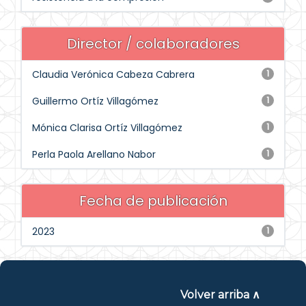
Director / colaboradores
Claudia Verónica Cabeza Cabrera
1
Guillermo Ortíz Villagómez
1
Mónica Clarisa Ortíz Villagómez
1
Perla Paola Arellano Nabor
1
Fecha de publicación
2023
1
Volver arriba ∧