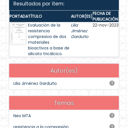
Resultados por ítem:
FECHA DE
PORTADA
TÍTULO
AUTOR(ES)
PUBLICACIÓN
Evaluación de la
Lilia
22-nov-2023
resistencia
Jiménez
compresiva de dos
Garduño
materiales
bioactivos a base de
silicato tricálcico.
Autor(es)
Lilia Jiménez Garduño
1
Temas
Neo MTA
1
resistencia a la compresión
1