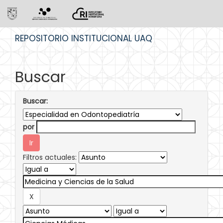
Skip
REPOSITORIO INSTITUCIONAL UAQ
navigation
Buscar
Buscar:
por
Filtros actuales: